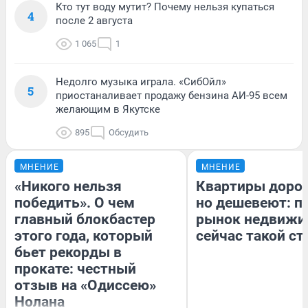
Кто тут воду мутит? Почему нельзя купаться
4
после 2 августа
1 065
1
Недолго музыка играла. «СибОйл»
5
приостаналивает продажу бензина АИ-95 всем
желающим в Якутске
895
Обсудить
МНЕНИЕ
МНЕНИЕ
«Никого нельзя
Квартиры доро
победить». О чем
но дешевеют: п
главный блокбастер
рынок недвижи
этого года, который
сейчас такой с
бьет рекорды в
прокате: честный
отзыв на «Одиссею»
Нолана