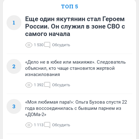
ТОП 5
Еще один якутянин стал Героем
1
России. Он служил в зоне СВО с
самого начала
1 530
Обсудить
«Дело не в юбке или макияже». Следователь
2
объяснил, кто чаще становится жертвой
изнасилования
1 392
Обсудить
«Моя любимая пара!»: Ольга Бузова спустя 22
3
года воссоединилась с бывшим парнем из
«ДОМа-2»
1 113
Обсудить