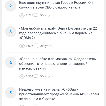
Еще один якутянин стал Героем России. Он
2
служил в зоне СВО с самого начала
1 788
Обсудить
«Моя любимая пара!»: Ольга Бузова спустя 22
3
года воссоединилась с бывшим парнем из
«ДОМа-2»
1 605
Обсудить
«Дело не в юбке или макияже». Следователь
4
объяснил, кто чаще становится жертвой
изнасилования
1 564
Обсудить
Недолго музыка играла. «СибОйл»
5
приостаналивает продажу бензина АИ-95 всем
желающим в Якутске