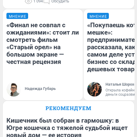
1 094
Обсудить
МНЕНИЕ
МНЕНИЕ
«Финал не совпал с
«Покупаешь кот
ожиданиями»: стоит ли
мешке»:
смотреть фильм
предпринимате
«Старый орел» на
рассказала, как
большом экране —
самом деле уст
честная рецензия
бизнес со скла
дешевых товар
Наталья Шорохо
Надежда Губарь
Открыла кофейну
деньги соцразви
РЕКОМЕНДУЕМ
Кишечник был собран в гармошку: в
Югре кошечка с тяжелой судьбой ищет
новый дом — ее история