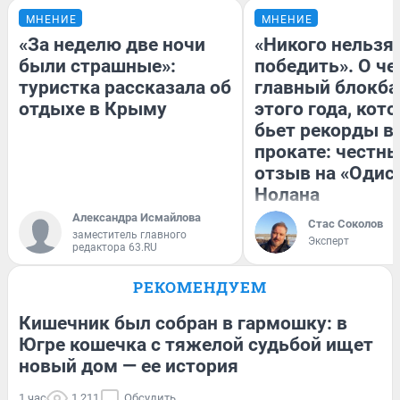
МНЕНИЕ
МНЕНИЕ
«За неделю две ночи
«Никого нельзя
были страшные»:
победить». О ч
туристка рассказала об
главный блокба
отдыхе в Крыму
этого года, кот
бьет рекорды в
прокате: честн
отзыв на «Одис
Нолана
Александра Исмайлова
Стас Соколов
заместитель главного
Эксперт
редактора 63.RU
РЕКОМЕНДУЕМ
Кишечник был собран в гармошку: в
Югре кошечка с тяжелой судьбой ищет
новый дом — ее история
1 час
1 211
Обсудить