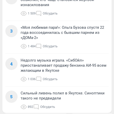
изнасилования
1 509
Обсудить
«Моя любимая пара!»: Ольга Бузова спустя 22
3
года воссоединилась с бывшим парнем из
«ДОМа-2»
1 484
Обсудить
Недолго музыка играла. «СибОйл»
4
приостаналивает продажу бензина АИ-95 всем
желающим в Якутске
1 036
Обсудить
Сильный ливень полил в Якутске. Синоптики
5
такого не предвидели
892
Обсудить