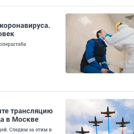
 коронавируса.
овек
 оперштаба
ите трансляцию
а в Москве
цей. Следим за этим в