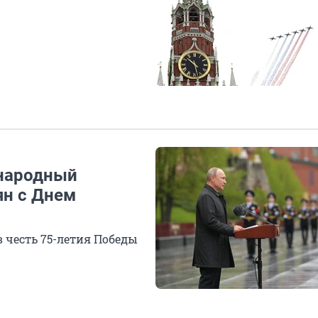
 народный
ян с Днем
 честь 75-летия Победы