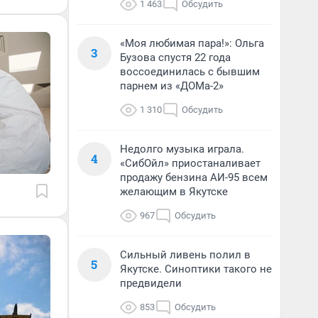
1 463
Обсудить
«Моя любимая пара!»: Ольга
3
Бузова спустя 22 года
воссоединилась с бывшим
парнем из «ДОМа-2»
1 310
Обсудить
Недолго музыка играла.
4
«СибОйл» приостаналивает
продажу бензина АИ-95 всем
желающим в Якутске
967
Обсудить
Сильный ливень полил в
5
Якутске. Синоптики такого не
предвидели
853
Обсудить