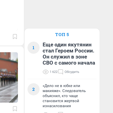
ТОП 5
Еще один якутянин
1
стал Героем России.
Он служил в зоне
СВО с самого начала
1 622
Обсудить
«Дело не в юбке или
2
макияже». Следователь
объяснил, кто чаще
становится жертвой
изнасилования