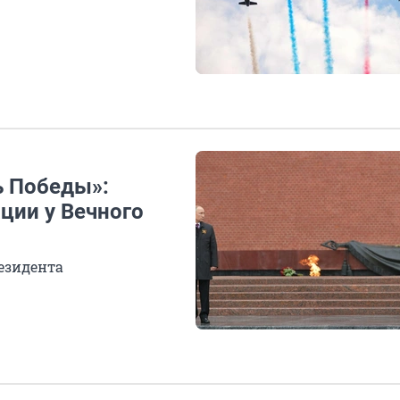
ь Победы»:
ции у Вечного
езидента