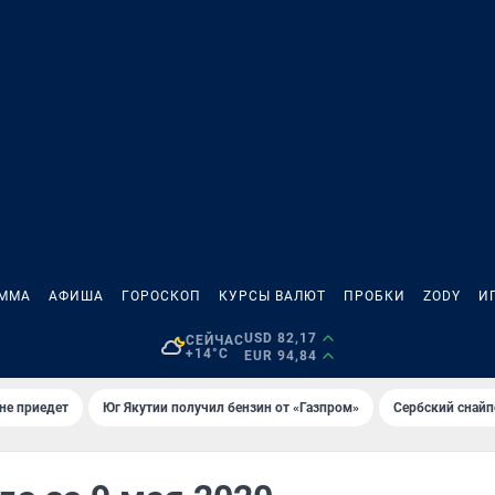
АММА
АФИША
ГОРОСКОП
КУРСЫ ВАЛЮТ
ПРОБКИ
ZODY
И
USD 82,17
СЕЙЧАС
+14°C
EUR 94,84
не приедет
Юг Якутии получил бензин от «Газпром»
Сербский снайп