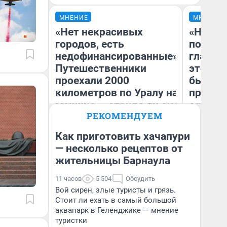
МНЕНИЕ
МНЕНИЕ
«Нет некрасивых
«Никог
городов, есть
победи
недофинансированные».
главны
Путешественники
этого г
проехали 2000
бьет р
километров по Уралу на
прокат
машине — стоило ли оно
отзыв 
РЕКОМЕНДУЕМ
того
Нолана
Ст
Как приготовить хачапури
Екатерина Литкевич
Эк
— несколько рецептов от
жительницы Барнаула
11 часов
5 504
Обсудить
Вой сирен, злые туристы и грязь.
Стоит ли ехать в самый большой
аквапарк в Геленджике — мнение
туристки