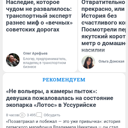
Наследие, которое
Отвратительно
чудом не развалилось:
прекрасно, или
транспортный эксперт
История без
разнес миф о «вечных»
счастливого кон
советских дорогах
Посмотрели пе
якутский корот
метр о домашн
насилии
Олег Арефьев
Блогер, предприниматель,
Ольга Донская
владелец в транспортном
бизнесе
РЕКОМЕНДУЕМ
«Не вольеры, а камеры пыток»:
девушка пожаловалась на состояние
экопарка «Лотос» в Уссурийске
8 часов
3 495
Обсудить
«Позавтракал и побежал — это уже привычка»: история
пермского марафонца Владимира Никитина — он стал