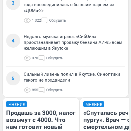
3
года воссоединилась с бывшим парнем из
«ДОМа-2»
1 322
Обсудить
Недолго музыка играла. «СибОйл»
4
приостаналивает продажу бензина АИ-95 всем
желающим в Якутске
970
Обсудить
Сильный ливень полил в Якутске. Синоптики
5
такого не предвидели
855
Обсудить
МНЕНИЕ
МНЕНИЕ
Продашь за 3000, налог
«Спуталась речь
возьмут с 4000. Что
пургу». Врач — о
нам готовит новый
смертельном ди