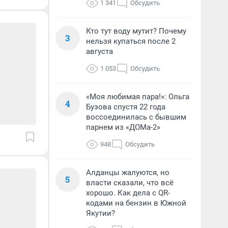
1 341
Обсудить
Кто тут воду мутит? Почему
3
нельзя купаться после 2
августа
1 053
Обсудить
«Моя любимая пара!»: Ольга
4
Бузова спустя 22 года
воссоединилась с бывшим
парнем из «ДОМа-2»
948
Обсудить
Алданцы жалуются, но
5
власти сказали, что всё
хорошо. Как дела с QR-
кодами на бензин в Южной
Якутии?