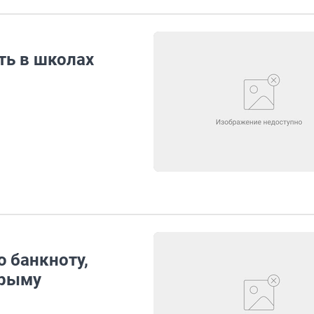
ть в школах
 банкноту,
Крыму