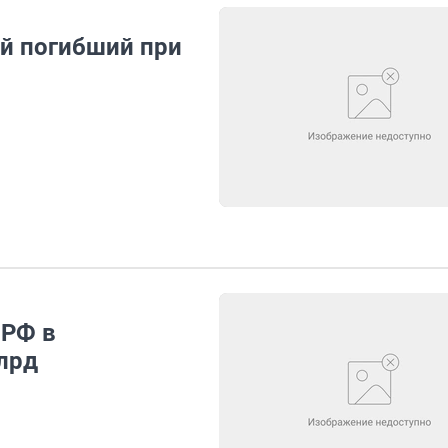
ый погибший при
 РФ в
лрд