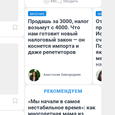
845
Обсудить
МНЕНИЕ
МНЕНИЕ
Продашь за 3000, налог
Отврат
возьмут с 4000. Что
прекра
нам готовит новый
Истори
налоговый закон — он
счастл
коснется импорта и
Посмот
даже репетиторов
якутск
метр о
насили
Анастасия Завгородняя
Ол
РЕКОМЕНДУЕМ
«Мы начали в самое
нестабильное время»: как
многодетная мама из