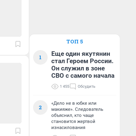
ТОП 5
Еще один якутянин
1
стал Героем России.
Он служил в зоне
СВО с самого начала
1 455
Обсудить
«Дело не в юбке или
2
макияже». Следователь
объяснил, кто чаще
становится жертвой
изнасилования