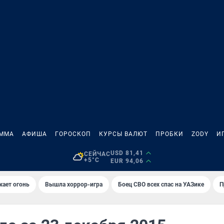
АММА
АФИША
ГОРОСКОП
КУРСЫ ВАЛЮТ
ПРОБКИ
ZODY
И
USD 81,41
СЕЙЧАС
+5°C
EUR 94,06
жает огонь
Вышла хоррор-игра
Боец СВО всех спас на УАЗике
П