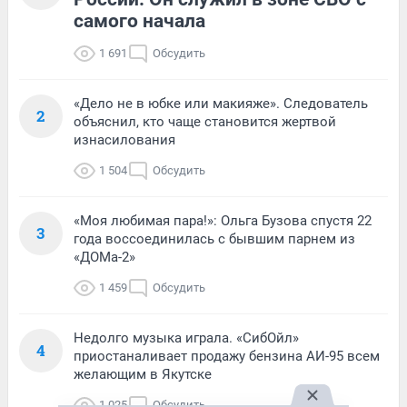
самого начала
1 691
Обсудить
«Дело не в юбке или макияже». Следователь
2
объяснил, кто чаще становится жертвой
изнасилования
1 504
Обсудить
«Моя любимая пара!»: Ольга Бузова спустя 22
3
года воссоединилась с бывшим парнем из
«ДОМа-2»
1 459
Обсудить
Недолго музыка играла. «СибОйл»
4
приостаналивает продажу бензина АИ-95 всем
желающим в Якутске
1 025
Обсудить