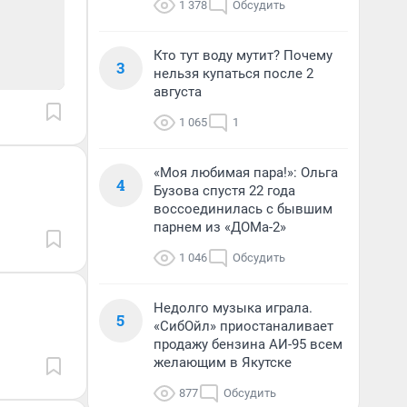
1 378
Обсудить
Кто тут воду мутит? Почему
3
нельзя купаться после 2
августа
1 065
1
«Моя любимая пара!»: Ольга
4
Бузова спустя 22 года
воссоединилась с бывшим
парнем из «ДОМа-2»
1 046
Обсудить
Недолго музыка играла.
5
«СибОйл» приостаналивает
продажу бензина АИ-95 всем
желающим в Якутске
877
Обсудить