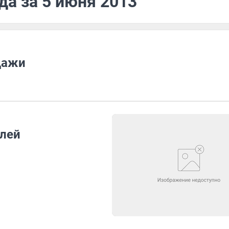
да за 5 июня 2013
дажи
блей