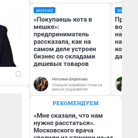
МНЕНИЕ
МНЕНИЕ
«Покупаешь кота в
Продаш
мешке»:
возьмут
предприниматель
нам го
рассказала, как на
налого
самом деле устроен
коснет
бизнес со складами
даже р
дешевых товаров
Наталья Шорохова
Ан
Открыла кофейную точку на
деньги соцразвития
РЕКОМЕНДУЕМ
«Мне сказали, что нам
нужно расстаться».
Московского врача
уволили из клиники из-за