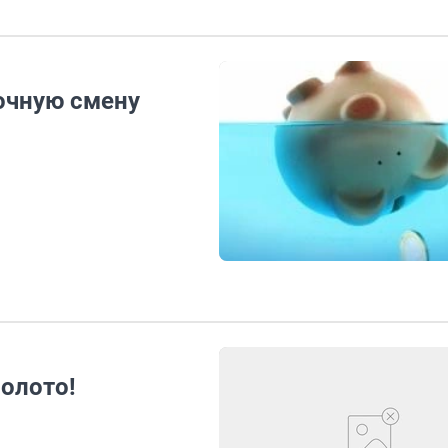
очную смену
болото!