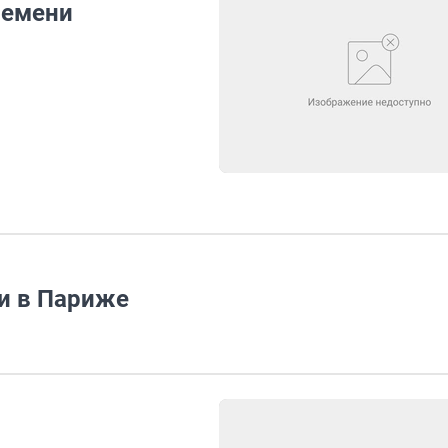
ремени
и в Париже