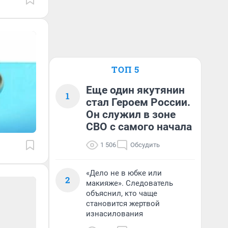
ТОП 5
Еще один якутянин
1
стал Героем России.
Он служил в зоне
СВО с самого начала
1 506
Обсудить
«Дело не в юбке или
2
макияже». Следователь
объяснил, кто чаще
становится жертвой
изнасилования