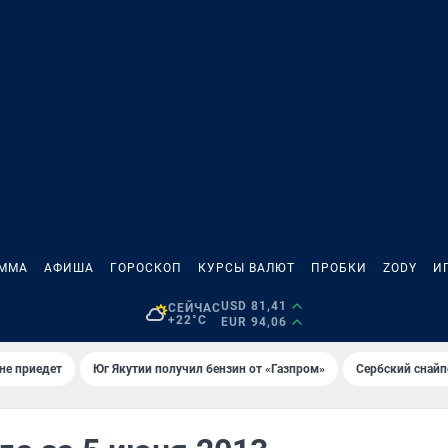
АММА
АФИША
ГОРОСКОП
КУРСЫ ВАЛЮТ
ПРОБКИ
ZODY
И
USD 81,41
СЕЙЧАС
+22°C
EUR 94,06
не приедет
Юг Якутии получил бензин от «Газпром»
Сербский снайп