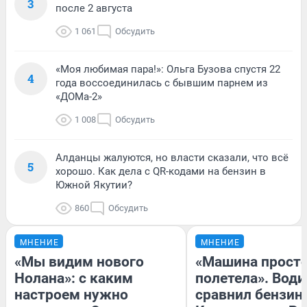
3
после 2 августа
1 061
Обсудить
«Моя любимая пара!»: Ольга Бузова спустя 22
4
года воссоединилась с бывшим парнем из
«ДОМа-2»
1 008
Обсудить
Алданцы жалуются, но власти сказали, что всё
5
хорошо. Как дела с QR-кодами на бензин в
Южной Якутии?
860
Обсудить
МНЕНИЕ
МНЕНИЕ
«Мы видим нового
«Машина прост
Нолана»: с каким
полетела». Води
настроем нужно
сравнил бензин