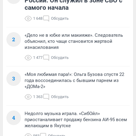
России. Он служил в зоне СВО с
самого начала
1 648
Обсудить
«Дело не в юбке или макияже». Следователь
2
объяснил, кто чаще становится жертвой
изнасилования
1 477
Обсудить
«Моя любимая пара!»: Ольга Бузова спустя 22
3
года воссоединилась с бывшим парнем из
«ДОМа-2»
1 363
Обсудить
Недолго музыка играла. «СибОйл»
4
приостаналивает продажу бензина АИ-95 всем
желающим в Якутске
983
Обсудить