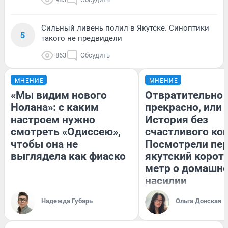
Сильный ливень полил в Якутске. Синоптики
5
такого не предвидели
863
Обсудить
МНЕНИЕ
МНЕНИЕ
«Мы видим нового
Отвратительно
Нолана»: с каким
прекрасно, или
настроем нужно
История без
смотреть «Одиссею»,
счастливого кон
чтобы она не
Посмотрели пе
выглядела как фиаско
якутский корот
метр о домашн
насилии
Надежда Губарь
Ольга Донская