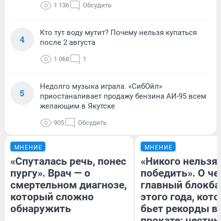
1 136
Обсудить
Кто тут воду мутит? Почему нельзя купаться
4
после 2 августа
1 068
1
Недолго музыка играла. «СибОйл»
5
приостаналивает продажу бензина АИ-95 всем
желающим в Якутске
905
Обсудить
МНЕНИЕ
МНЕНИЕ
«Спуталась речь, понес
«Никого нельзя
пургу». Врач — о
победить». О ч
смертельном диагнозе,
главный блокба
который сложно
этого года, кот
обнаружить
бьет рекорды в
прокате: честн