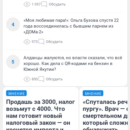
1 057
Обсудить
«Моя любимая пара!»: Ольга Бузова спустя 22
4
года воссоединилась с бывшим парнем из
«ДОМа-2»
973
Обсудить
Алданцы жалуются, но власти сказали, что всё
5
хорошо. Как дела с QR-кодами на бензин в
Южной Якутии?
850
Обсудить
МНЕНИЕ
МНЕНИЕ
Продашь за 3000, налог
«Спуталась речь
возьмут с 4000. Что
пургу». Врач — о
нам готовит новый
смертельном ди
налоговый закон — он
который сложн
коснется импорта и
обнаружить