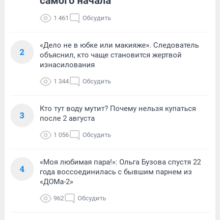
самого начала
1 461
Обсудить
«Дело не в юбке или макияже». Следователь
2
объяснил, кто чаще становится жертвой
изнасилования
1 344
Обсудить
Кто тут воду мутит? Почему нельзя купаться
3
после 2 августа
1 056
Обсудить
«Моя любимая пара!»: Ольга Бузова спустя 22
4
года воссоединилась с бывшим парнем из
«ДОМа-2»
962
Обсудить