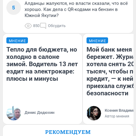
Алданцы жалуются, но власти сказали, что всё
5
хорошо. Как дела с QR-кодами на бензин в
Южной Якутии?
850
Обсудить
МНЕНИЕ
МНЕНИЕ
Тепло для бюджета, но
Мой банк меня
холодно в салоне
бережет. Журн
зимой. Водитель 13 лет
хотела снять 20
ездит на электрокаре:
тысяч, чтобы п
плюсы и минусы
кредит, — к ней
приехала служб
безопасности
Ксения Владими
Денис Дедюхин
Автор мнения
РЕКОМЕНДУЕМ