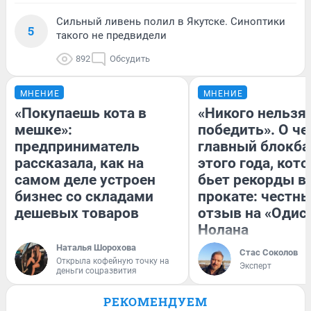
Сильный ливень полил в Якутске. Синоптики
5
такого не предвидели
892
Обсудить
МНЕНИЕ
МНЕНИЕ
«Покупаешь кота в
«Никого нельзя
мешке»:
победить». О ч
предприниматель
главный блокба
рассказала, как на
этого года, кот
самом деле устроен
бьет рекорды в
бизнес со складами
прокате: честн
дешевых товаров
отзыв на «Одис
Нолана
Наталья Шорохова
Стас Соколов
Открыла кофейную точку на
Эксперт
деньги соцразвития
РЕКОМЕНДУЕМ