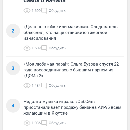
самого начала
1 699
Обсудить
«Дело не в юбке или макияже». Следователь
2
объяснил, кто чаще становится жертвой
изнасилования
1 509
Обсудить
«Моя любимая пара!»: Ольга Бузова спустя 22
3
года воссоединилась с бывшим парнем из
«ДОМа-2»
1 484
Обсудить
Недолго музыка играла. «СибОйл»
4
приостаналивает продажу бензина АИ-95 всем
желающим в Якутске
1 036
Обсудить