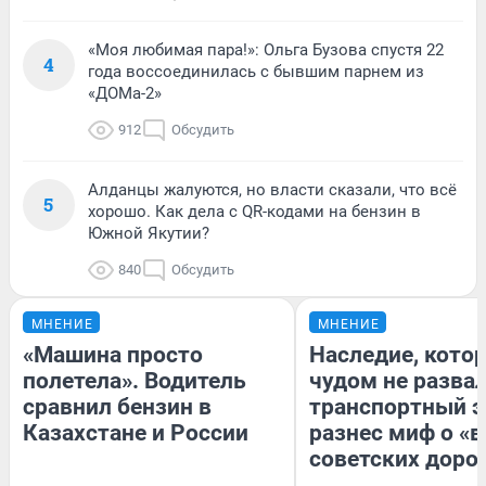
«Моя любимая пара!»: Ольга Бузова спустя 22
4
года воссоединилась с бывшим парнем из
«ДОМа-2»
912
Обсудить
Алданцы жалуются, но власти сказали, что всё
5
хорошо. Как дела с QR-кодами на бензин в
Южной Якутии?
840
Обсудить
МНЕНИЕ
МНЕНИЕ
«Машина просто
Наследие, кото
полетела». Водитель
чудом не разва
сравнил бензин в
транспортный э
Казахстане и России
разнес миф о «
советских доро