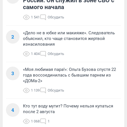
России. Он служил в зоне СВО с
самого начала
1 541
Обсудить
«Дело не в юбке или макияже». Следователь
2
объяснил, кто чаще становится жертвой
изнасилования
1 404
Обсудить
«Моя любимая пара!»: Ольга Бузова спустя 22
3
года воссоединилась с бывшим парнем из
«ДОМа-2»
1 139
Обсудить
Кто тут воду мутит? Почему нельзя купаться
4
после 2 августа
1 068
1