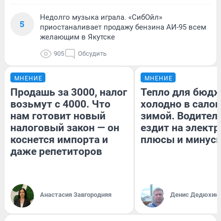
Недолго музыка играла. «СибОйл»
5
приостаналивает продажу бензина АИ-95 всем
желающим в Якутске
905
Обсудить
МНЕНИЕ
МНЕНИЕ
Продашь за 3000, налог
Тепло для бюдж
возьмут с 4000. Что
холодно в сало
нам готовит новый
зимой. Водитель
налоговый закон — он
ездит на электр
коснется импорта и
плюсы и минус
даже репетиторов
Анастасия Завгородняя
Денис Дедюхин