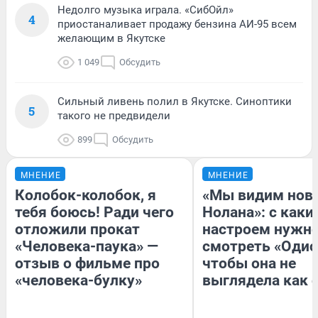
Недолго музыка играла. «СибОйл»
4
приостаналивает продажу бензина АИ-95 всем
желающим в Якутске
1 049
Обсудить
Сильный ливень полил в Якутске. Синоптики
5
такого не предвидели
899
Обсудить
МНЕНИЕ
МНЕНИЕ
Колобок-колобок, я
«Мы видим нов
тебя боюсь! Ради чего
Нолана»: с каки
отложили прокат
настроем нужн
«Человека-паука» —
смотреть «Одис
отзыв о фильме про
чтобы она не
«человека-булку»
выглядела как 