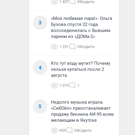
1 437
Обсудить
«Моя любимая пара!»: Ольга
3
Бузова спустя 22 года
воссоединилась с бывшим
парнем из «ДОМа-2»
1 231
Обсудить
Кто тут воду мутит? Почему
4
нельзя купаться после 2
августа
1 073
1
Недолго музыка играла.
5
«СибОйл» приостаналивает
продажу бензина АИ-95 всем
желающим в Якутске
933
Обсудить