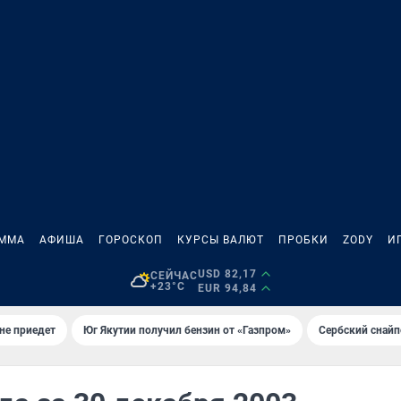
АММА
АФИША
ГОРОСКОП
КУРСЫ ВАЛЮТ
ПРОБКИ
ZODY
И
USD 82,17
СЕЙЧАС
+23°C
EUR 94,84
не приедет
Юг Якутии получил бензин от «Газпром»
Сербский снайп