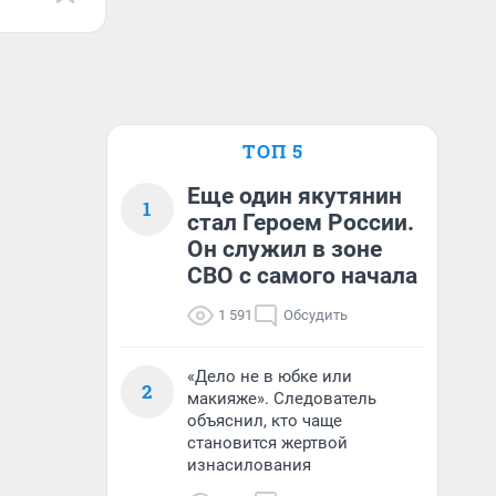
ТОП 5
Еще один якутянин
1
стал Героем России.
Он служил в зоне
СВО с самого начала
1 591
Обсудить
«Дело не в юбке или
2
макияже». Следователь
объяснил, кто чаще
становится жертвой
изнасилования