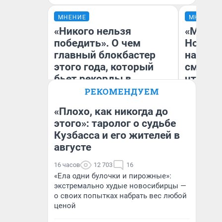
МНЕНИЕ
МНЕНИЕ
«Никого нельзя
«Мы ви
победить». О чем
Нолана
главный блокбастер
настро
этого года, который
смотре
бьет рекорды в
чтобы 
прокате: честный
выгляд
РЕКОМЕНДУЕМ
отзыв на «Одиссею»
«Плохо, как никогда до
Нолана
этого»: таролог о судьбе
Стас Соколов
Кузбасса и его жителей в
На
Эксперт
августе
16 часов
12 703
16
«Ела одни булочки и пирожные»:
экстремально худые новосибирцы —
о своих попытках набрать вес любой
ценой