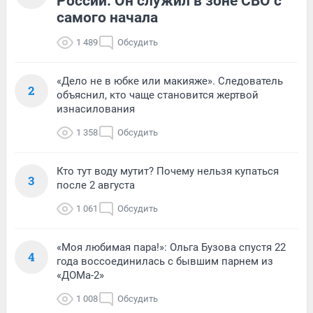
России. Он служил в зоне СВО с
самого начала
1 489
Обсудить
«Дело не в юбке или макияже». Следователь
2
объяснил, кто чаще становится жертвой
изнасилования
1 358
Обсудить
Кто тут воду мутит? Почему нельзя купаться
3
после 2 августа
1 061
Обсудить
«Моя любимая пара!»: Ольга Бузова спустя 22
4
года воссоединилась с бывшим парнем из
«ДОМа-2»
1 008
Обсудить