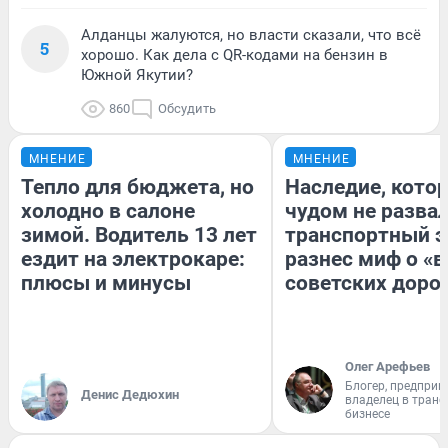
Алданцы жалуются, но власти сказали, что всё
5
хорошо. Как дела с QR-кодами на бензин в
Южной Якутии?
860
Обсудить
МНЕНИЕ
МНЕНИЕ
Тепло для бюджета, но
Наследие, кото
холодно в салоне
чудом не разва
зимой. Водитель 13 лет
транспортный э
ездит на электрокаре:
разнес миф о «
плюсы и минусы
советских доро
Олег Арефьев
Блогер, предприн
Денис Дедюхин
владелец в тран
бизнесе