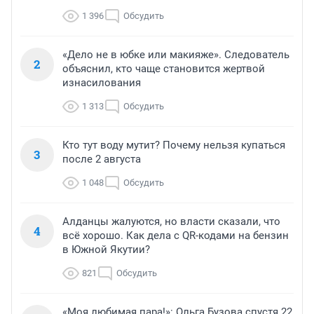
1 396
Обсудить
«Дело не в юбке или макияже». Следователь
2
объяснил, кто чаще становится жертвой
изнасилования
1 313
Обсудить
Кто тут воду мутит? Почему нельзя купаться
3
после 2 августа
1 048
Обсудить
Алданцы жалуются, но власти сказали, что
4
всё хорошо. Как дела с QR-кодами на бензин
в Южной Якутии?
821
Обсудить
«Моя любимая пара!»: Ольга Бузова спустя 22