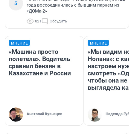
5
года воссоединилась с бывшим парнем из
«ДОМа-2»
821
Обсудить
МНЕНИЕ
МНЕНИЕ
«Машина просто
«Мы видим нов
полетела». Водитель
Нолана»: с как
сравнил бензин в
настроем нужн
Казахстане и России
смотреть «Оди
чтобы она не
выглядела как
Анатолий Кузнецов
Надежда Губар