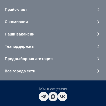
Прайс-лист
О компании
Наши вакансии
Техподдержка
Предвыборная агитация
Все города сети
Мы в соцсетях