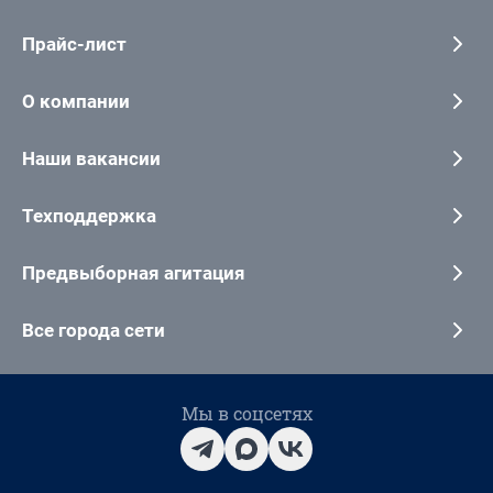
Прайс-лист
О компании
Наши вакансии
Техподдержка
Предвыборная агитация
Все города сети
Мы в соцсетях