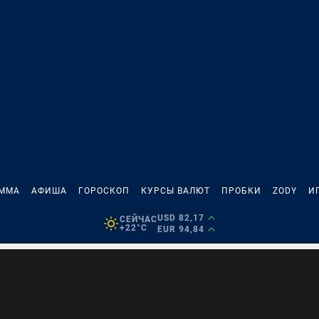
АММА
АФИША
ГОРОСКОП
КУРСЫ ВАЛЮТ
ПРОБКИ
ZODY
И
USD 82,17
СЕЙЧАС
+22°C
EUR 94,84