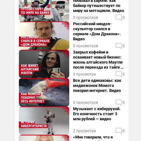
побывал в Европе: как
байкер путешествует по
миру на мотоцикле. Видео
0 просмотров
0
Российский ниндзя-
скульптор снялся в
сериале «Дом Дракона».
Видео
0 просмотров
0
Закрыл кофейни и
осваивает новый бизнес:
жизнь алтайского Маугли
после переезда из тайги в
столицу
2 просмотра
0
Все дети одинаковы: как
медвежонок Момота
покорил интернет. Видео
0 просмотров
0
Музыкант с киберрукой.
Его конечность стоит 3
млн рублей — видео
2 просмотра
0
«Мне говорили, что я