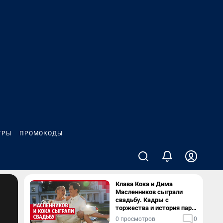
ГРЫ
ПРОМОКОДЫ
Клава Кока и Дима
Масленников сыграли
свадьбу. Кадры с
торжества и история пары
— в видео
0 просмотров
0