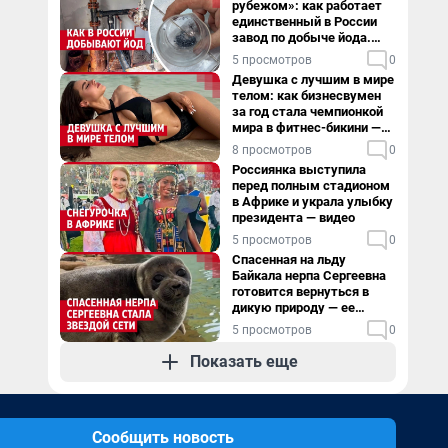
рубежом»: как работает
единственный в России
завод по добыче йода.
Видео
5 просмотров
0
Девушка с лучшим в мире
телом: как бизнесвумен
за год стала чемпионкой
мира в фитнес-бикини —
видео
8 просмотров
0
Россиянка выступила
перед полным стадионом
в Африке и украла улыбку
президента — видео
5 просмотров
0
Спасенная на льду
Байкала нерпа Сергеевна
готовится вернуться в
дикую природу — ее
видеоистория
5 просмотров
0
Показать еще
Сообщить новость