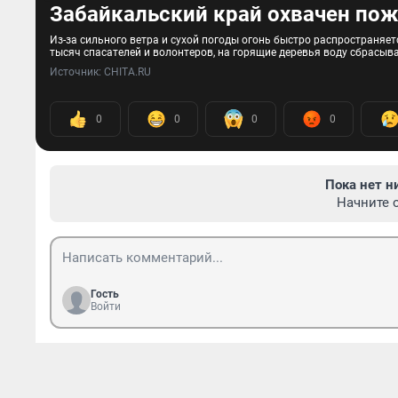
Забайкальский край охвачен по
Из-за сильного ветра и сухой погоды огонь быстро распространяе
тысяч спасателей и волонтеров, на горящие деревья воду сбрасыв
Источник: 
CHITA.RU
0
0
0
0
Пока нет н
Начните 
Гость
Войти