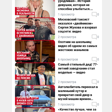
уродливая». История
девушки, которая не
способна улыбаться.
Видео
1 просмотр
0
Московский таксист
оказался «двойником»
Сергея Жукова и взорвал
соцсети: видео
2 просмотра
0
Охотник на школьниц:
видео об одном из самых
жестоких маньяков
6 просмотров
0
Самый стильный дед! 77-
летний заводчанин стал
моделью — видео
2 просмотра
0
Автолюбитель переехал в
маленький хутор и
превратил свой двор в
музей машин времен
СССР. Видео
1 просмотр
0
«Качество лучше, чем за