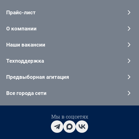
Прайс-лист
О компании
Наши вакансии
Техподдержка
Предвыборная агитация
Все города сети
Мы в соцсетях