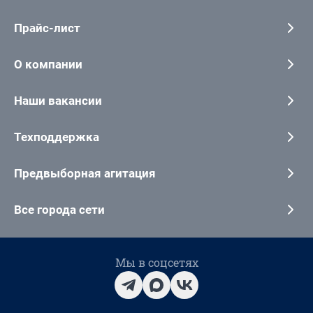
Прайс-лист
О компании
Наши вакансии
Техподдержка
Предвыборная агитация
Все города сети
Мы в соцсетях