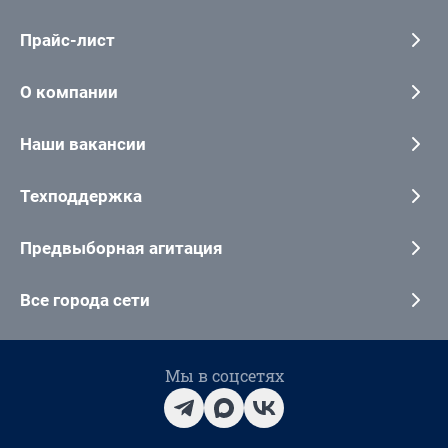
Прайс-лист
О компании
Наши вакансии
Техподдержка
Предвыборная агитация
Все города сети
Мы в соцсетях