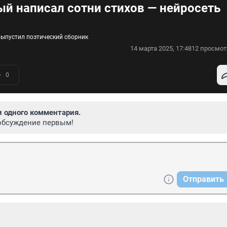
ый написал сотни стихов — нейросеть
выпустил поэтический сборник
14 марта 2025, 17:48
12 просмот
0
и одного комментария.
обсуждение первым!
Отправить