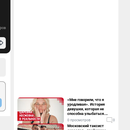
ров
«Мне говорили, что я
уродливая». История
девушки, которая не
способна улыбаться.
Видео
0 просмотров
0
Московский таксист