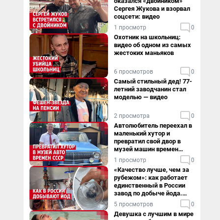
оказался «двойником»
Сергея Жукова и взорвал
соцсети: видео
1 просмотр
0
Охотник на школьниц:
видео об одном из самых
жестоких маньяков
6 просмотров
0
Самый стильный дед! 77-
летний заводчанин стал
моделью — видео
2 просмотра
0
Автолюбитель переехал в
маленький хутор и
превратил свой двор в
музей машин времен
СССР. Видео
1 просмотр
0
«Качество лучше, чем за
рубежом»: как работает
единственный в России
завод по добыче йода.
Видео
5 просмотров
0
Девушка с лучшим в мире