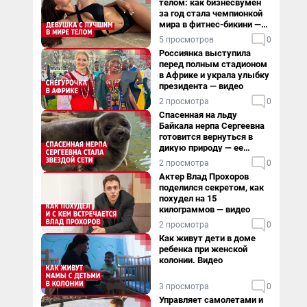
телом: как бизнесвумен
за год стала чемпионкой
мира в фитнес-бикини —
видео
5 просмотров
0
Россиянка выступила
перед полным стадионом
в Африке и украла улыбку
президента — видео
2 просмотра
0
Спасенная на льду
Байкала нерпа Сергеевна
готовится вернуться в
дикую природу — ее
видеоистория
2 просмотра
0
Актер Влад Прохоров
поделился секретом, как
похудел на 15
килограммов — видео
2 просмотра
0
Как живут дети в доме
ребенка при женской
колонии. Видео
3 просмотра
0
Управляет самолетами и