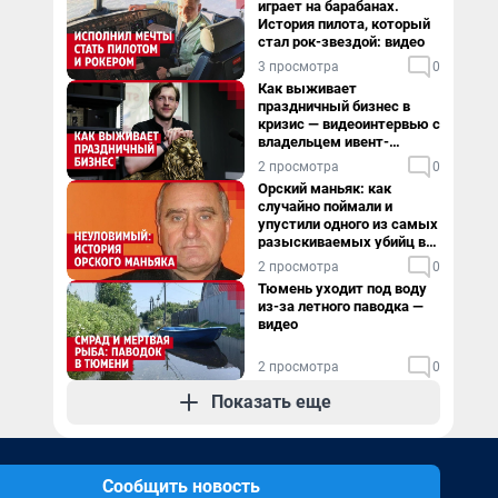
играет на барабанах.
История пилота, который
стал рок-звездой: видео
3 просмотра
0
Как выживает
праздничный бизнес в
кризис — видеоинтервью с
владельцем ивент-
агентства
2 просмотра
0
Орский маньяк: как
случайно поймали и
упустили одного из самых
разыскиваемых убийц в
России. Видео
2 просмотра
0
Тюмень уходит под воду
из-за летного паводка —
видео
2 просмотра
0
Показать еще
Сообщить новость