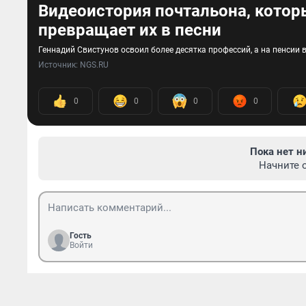
Видеоистория почтальона, котор
превращает их в песни
Геннадий Свистунов освоил более десятка профессий, а на пенсии 
Источник: 
NGS.RU
0
0
0
0
Пока нет н
Начните 
Гость
Войти