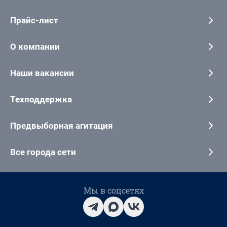
Прайс-лист
О компании
Наши вакансии
Техподдержка
Предвыборная агитация
Все города сети
Мы в соцсетях