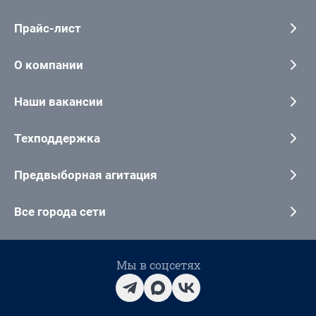
Прайс-лист
О компании
Наши вакансии
Техподдержка
Предвыборная агитация
Все города сети
Мы в соцсетях