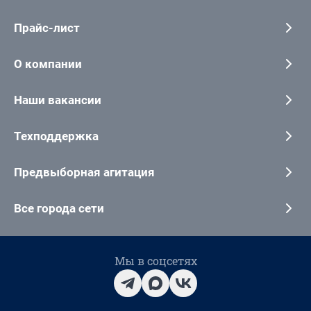
Прайс-лист
О компании
Наши вакансии
Техподдержка
Предвыборная агитация
Все города сети
Мы в соцсетях