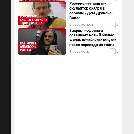
Российский ниндзя-
скульптор снялся в
сериале «Дом Дракона».
Видео
0 просмотров
0
Закрыл кофейни и
осваивает новый бизнес:
жизнь алтайского Маугли
после переезда из тайги в
столицу
1 просмотр
0