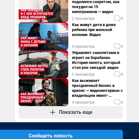
поделился секретом, как
похудел на 15
килограммов — видео
2 просмотра
0
Как живут дети в доме
ребенка при женской
колонии. Видео
4 просмотра
0
Управляет самолетами и
играет на барабанах.
История пилота, который
стал рок-звездой: видео
3 просмотра
0
Как выживает
праздничный бизнес в
кризис — видеоинтервью с
владельцем ивент-
агентства
4 просмотра
0
Показать еще
Сообщить новость