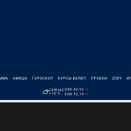
АММА
АФИША
ГОРОСКОП
КУРСЫ ВАЛЮТ
ПРОБКИ
ZODY
И
USD 80,93
СЕЙЧАС
+10°C
EUR 93,19