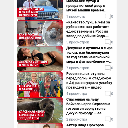
маленький хутор и
превратил свой двор в
музей машин времен
СССР. Видео
1 просмотр
0
«Качество лучше, чем за
рубежом»: как работает
единственный в России
завод по добыче йода.
Видео
5 просмотров
0
Девушка с лучшим в мире
телом: как бизнесвумен
за год стала чемпионкой
мира в фитнес-бикини —
видео
7 просмотров
0
Россиянка выступила
перед полным стадионом
в Африке и украла улыбку
президента — видео
4 просмотра
0
Спасенная на льду
Байкала нерпа Сергеевна
готовится вернуться в
дикую природу — ее
видеоистория
2 просмотра
0
Актер Влад Прохоров