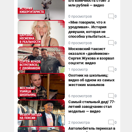
Его конечность стоит 3
млн рублей — видео
0 просмотров
0
«Мне говорили, что я
уродливая». История
девушки, которая не
способна улыбаться.
Видео
0 просмотров
0
Московский таксист
оказался «двойником»
Сергея Жукова и взорвал
соцсети: видео
1 просмотр
0
Охотник на школьниц:
видео об одном из самых
жестоких маньяков
6 просмотров
0
Самый стильный дед! 77-
летний заводчанин стал
моделью — видео
2 просмотра
0
Автолюбитель переехал в