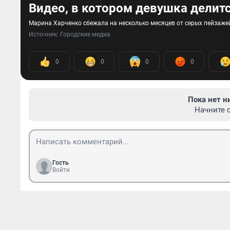
Видео, в котором девушка делит
Марина Харченко сбежала на несколько месяцев от серых пейзаж
Источник: 
Городские медиа
0
0
0
0
Пока нет н
Начните 
Гость
Войти