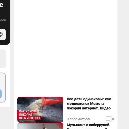
е
ров
Все дети одинаковы: как
медвежонок Момота
покорил интернет. Видео
0 просмотров
0
Музыкант с киберрукой.