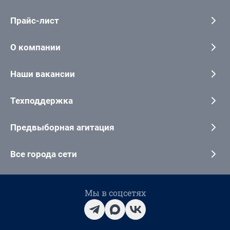
Прайс-лист
О компании
Наши вакансии
Техподдержка
Предвыборная агитация
Все города сети
Мы в соцсетях