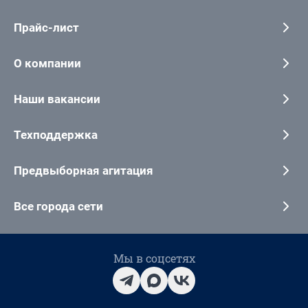
Прайс-лист
О компании
Наши вакансии
Техподдержка
Предвыборная агитация
Все города сети
Мы в соцсетях