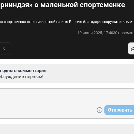
перниндзя» о маленькой спортсменке
кая спортсменка стала известной на всю Россию благодаря сокрушительным
19 июня 2025, 17:40
30 просмот
0
и одного комментария.
обсуждение первым!
Отправить