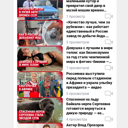
маленький хутор и
превратил свой двор в
музей машин времен
СССР. Видео
1 просмотр
0
«Качество лучше, чем за
рубежом»: как работает
единственный в России
завод по добыче йода.
Видео
5 просмотров
0
Девушка с лучшим в мире
телом: как бизнесвумен
за год стала чемпионкой
мира в фитнес-бикини —
видео
7 просмотров
0
Россиянка выступила
перед полным стадионом
в Африке и украла улыбку
президента — видео
5 просмотров
0
Спасенная на льду
Байкала нерпа Сергеевна
готовится вернуться в
дикую природу — ее
видеоистория
4 просмотра
0
Актер Влад Прохоров