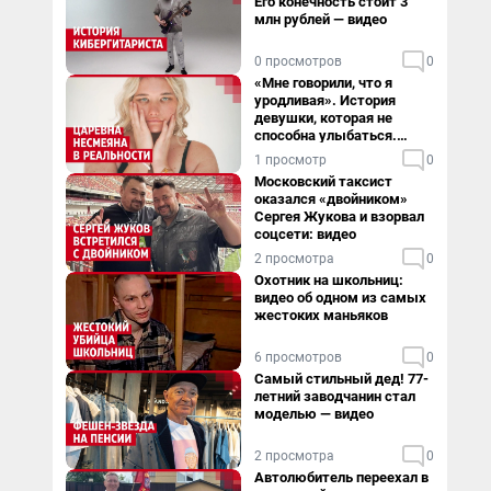
Его конечность стоит 3
млн рублей — видео
0 просмотров
0
«Мне говорили, что я
уродливая». История
девушки, которая не
способна улыбаться.
Видео
1 просмотр
0
Московский таксист
оказался «двойником»
Сергея Жукова и взорвал
соцсети: видео
2 просмотра
0
Охотник на школьниц:
видео об одном из самых
жестоких маньяков
6 просмотров
0
Самый стильный дед! 77-
летний заводчанин стал
моделью — видео
2 просмотра
0
Автолюбитель переехал в