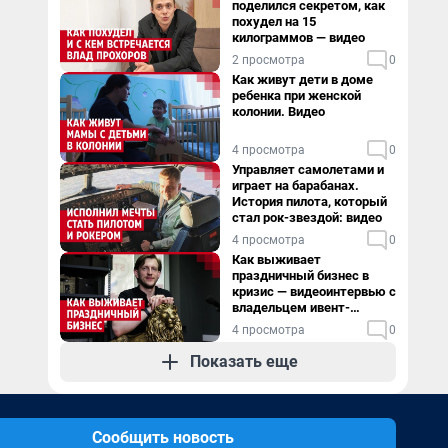
поделился секретом, как
похудел на 15
килограммов — видео
2 просмотра
0
Как живут дети в доме
ребенка при женской
колонии. Видео
4 просмотра
0
Управляет самолетами и
играет на барабанах.
История пилота, который
стал рок-звездой: видео
4 просмотра
0
Как выживает
праздничный бизнес в
кризис — видеоинтервью с
владельцем ивент-
агентства
4 просмотра
0
Показать еще
Сообщить новость