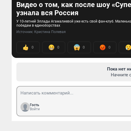
Видео о том, как после шоу «Су
узнала вся Россия
У 10-летней Эллады Агамалиевой уже есть свой фан-клуб. Малень
победам в единоборствах
Источник: 
Кристина Полевая
0
0
0
0
Пока нет н
Начните 
Гость
Войти