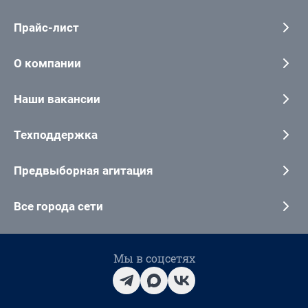
Прайс-лист
О компании
Наши вакансии
Техподдержка
Предвыборная агитация
Все города сети
Мы в соцсетях