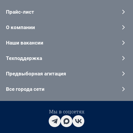
Прайс-лист
О компании
Наши вакансии
Техподдержка
Предвыборная агитация
Все города сети
Мы в соцсетях