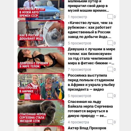
маленький хутор и
превратил свой двор в
музей машин времен
СССР. Видео
1 просмотр
0
«Качество лучше, чем за
рубежом»: как работает
единственный в России
завод по добыче йода.
Видео
5 просмотров
0
Девушка с лучшим в мире
телом: как бизнесвумен
за год стала чемпионкой
мира в фитнес-бикини —
видео
7 просмотров
0
Россиянка выступила
перед полным стадионом
в Африке и украла улыбку
президента — видео
5 просмотров
0
Спасенная на льду
Байкала нерпа Сергеевна
готовится вернуться в
дикую природу — ее
видеоистория
4 просмотра
0
Актер Влад Прохоров