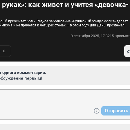
 руках»: как живет и учится «девочка-
торый причиняет боль. Редкое заболевание «буллезный эпидермолиз» делает
имизма и не прячется в четырех стенах — в этом году для Даны прозвенел
9 сентября 2025, 17:32
15 просмот
0
и одного комментария.
обсуждение первым!
Отправить