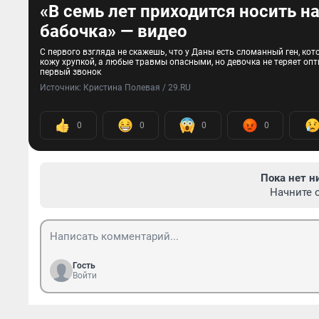
«В семь лет приходится носить на
бабочка» — видео
С первого взгляда не скажешь, что у Даны есть сломанный ген, ко
кожу хрупкой, а любые травмы опасными, но девочка не теряет опт
первый звонок
Источник: 
Кристина Полевая / 29.RU
0
0
0
0
Пока нет н
Начните 
Гость
Войти