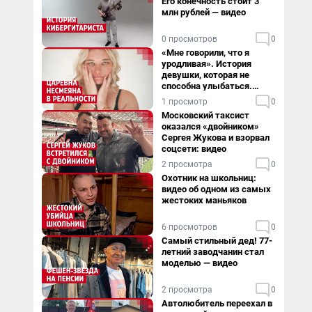
Его конечность стоит 3
млн рублей — видео
0 просмотров
0
«Мне говорили, что я
уродливая». История
девушки, которая не
способна улыбаться.
Видео
1 просмотр
0
Московский таксист
оказался «двойником»
Сергея Жукова и взорвал
соцсети: видео
2 просмотра
0
Охотник на школьниц:
видео об одном из самых
жестоких маньяков
6 просмотров
0
Самый стильный дед! 77-
летний заводчанин стал
моделью — видео
2 просмотра
0
Автолюбитель переехал в