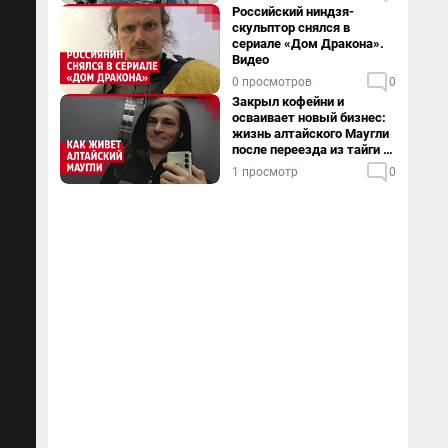
Российский ниндзя-
скульптор снялся в
сериале «Дом Дракона».
Видео
0 просмотров
0
Закрыл кофейни и
осваивает новый бизнес:
жизнь алтайского Маугли
после переезда из тайги в
столицу
1 просмотр
0