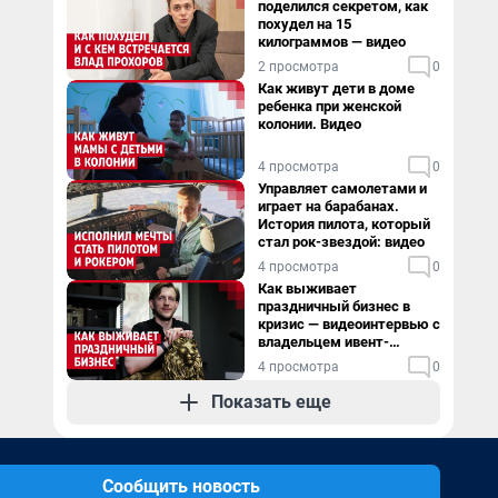
поделился секретом, как
похудел на 15
килограммов — видео
2 просмотра
0
Как живут дети в доме
ребенка при женской
колонии. Видео
4 просмотра
0
Управляет самолетами и
играет на барабанах.
История пилота, который
стал рок-звездой: видео
4 просмотра
0
Как выживает
праздничный бизнес в
кризис — видеоинтервью с
владельцем ивент-
агентства
4 просмотра
0
Показать еще
Сообщить новость