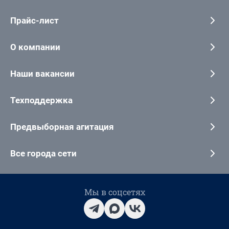
Прайс-лист
О компании
Наши вакансии
Техподдержка
Предвыборная агитация
Все города сети
Мы в соцсетях