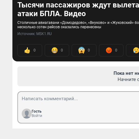
Тысячи пассажиров ждут вылета:
атаки БПЛА. Видео
Столичные авиагавани «Домодедово», «Внуково» и «Жуковский» бол
несколько сотен рейсов оказались перенесены
Источник: 
MSK1.RU
0
0
0
0
Пока нет н
Начните 
Гость
Войти