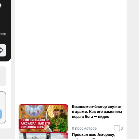
е
ров
Бизнесмен-блогер служит
в храме. Как его изменила
вера в Бога — видео
0 просмотров
0
Проехал всю Америку,