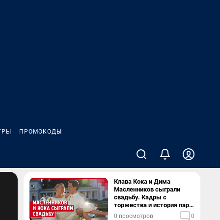
ГРЫ
ПРОМОКОДЫ
Клава Кока и Дима
Масленников сыграли
свадьбу. Кадры с
торжества и история пары
— в видео
0 просмотров
0