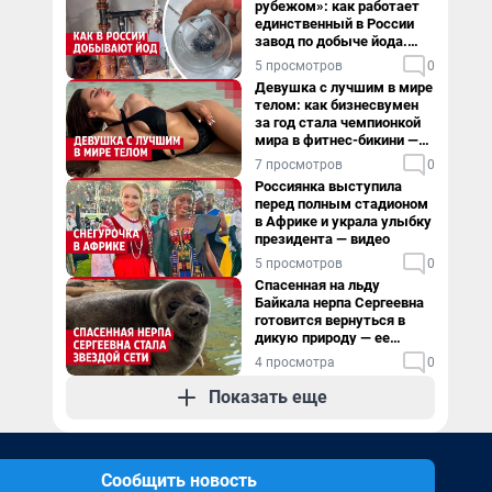
рубежом»: как работает
единственный в России
завод по добыче йода.
Видео
5 просмотров
0
Девушка с лучшим в мире
телом: как бизнесвумен
за год стала чемпионкой
мира в фитнес-бикини —
видео
7 просмотров
0
Россиянка выступила
перед полным стадионом
в Африке и украла улыбку
президента — видео
5 просмотров
0
Спасенная на льду
Байкала нерпа Сергеевна
готовится вернуться в
дикую природу — ее
видеоистория
4 просмотра
0
Показать еще
Сообщить новость