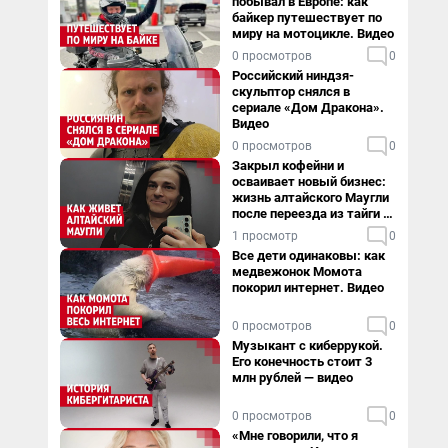
побывал в Европе: как
байкер путешествует по
миру на мотоцикле. Видео
0 просмотров
0
Российский ниндзя-
скульптор снялся в
сериале «Дом Дракона».
Видео
0 просмотров
0
Закрыл кофейни и
осваивает новый бизнес:
жизнь алтайского Маугли
после переезда из тайги в
столицу
1 просмотр
0
Все дети одинаковы: как
медвежонок Момота
покорил интернет. Видео
0 просмотров
0
Музыкант с киберрукой.
Его конечность стоит 3
млн рублей — видео
0 просмотров
0
«Мне говорили, что я