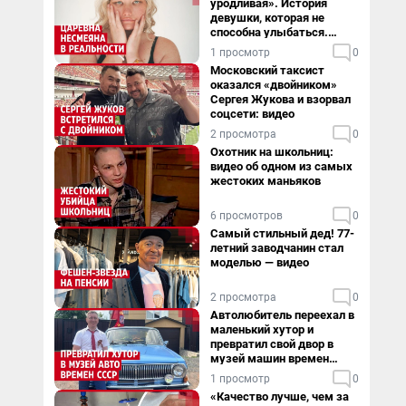
уродливая». История
девушки, которая не
способна улыбаться.
Видео
1 просмотр
0
Московский таксист
оказался «двойником»
Сергея Жукова и взорвал
соцсети: видео
2 просмотра
0
Охотник на школьниц:
видео об одном из самых
жестоких маньяков
6 просмотров
0
Самый стильный дед! 77-
летний заводчанин стал
моделью — видео
2 просмотра
0
Автолюбитель переехал в
маленький хутор и
превратил свой двор в
музей машин времен
СССР. Видео
1 просмотр
0
«Качество лучше, чем за