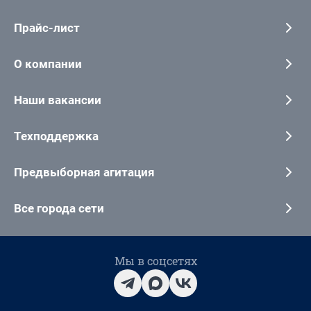
Прайс-лист
О компании
Наши вакансии
Техподдержка
Предвыборная агитация
Все города сети
Мы в соцсетях