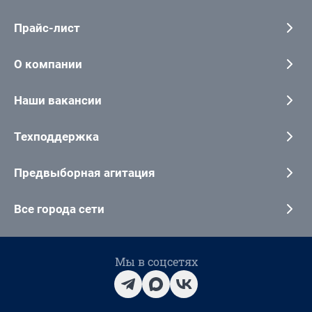
Прайс-лист
О компании
Наши вакансии
Техподдержка
Предвыборная агитация
Все города сети
Мы в соцсетях