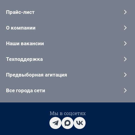
Прайс-лист
О компании
Наши вакансии
Техподдержка
Предвыборная агитация
Все города сети
Мы в соцсетях