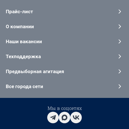
Прайс-лист
О компании
Наши вакансии
Техподдержка
Предвыборная агитация
Все города сети
Мы в соцсетях