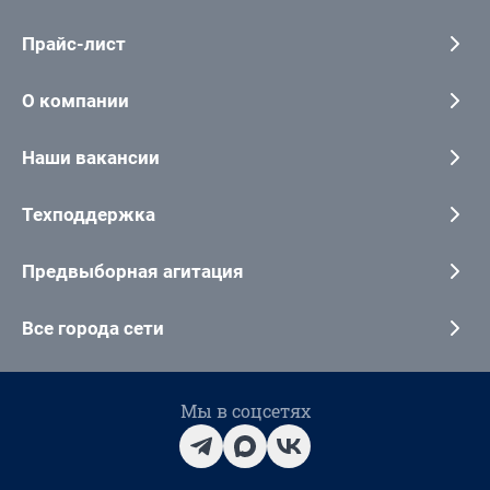
Прайс-лист
О компании
Наши вакансии
Техподдержка
Предвыборная агитация
Все города сети
Мы в соцсетях