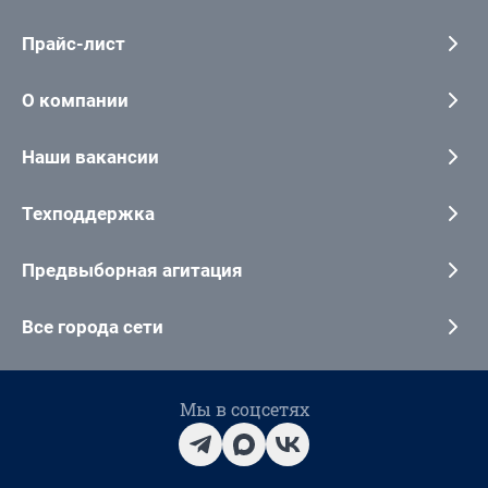
Прайс-лист
О компании
Наши вакансии
Техподдержка
Предвыборная агитация
Все города сети
Мы в соцсетях