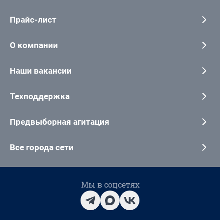
Прайс-лист
О компании
Наши вакансии
Техподдержка
Предвыборная агитация
Все города сети
Мы в соцсетях