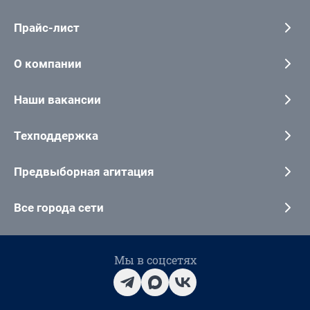
Прайс-лист
О компании
Наши вакансии
Техподдержка
Предвыборная агитация
Все города сети
Мы в соцсетях