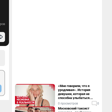
ров
«Мне говорили, что я
уродливая». История
девушки, которая не
способна улыбаться.
Видео
0 просмотров
0
Московский таксист