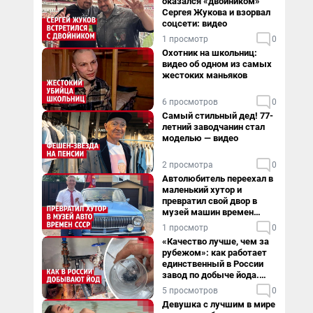
оказался «двойником»
Сергея Жукова и взорвал
соцсети: видео
1 просмотр
0
Охотник на школьниц:
видео об одном из самых
жестоких маньяков
6 просмотров
0
Самый стильный дед! 77-
летний заводчанин стал
моделью — видео
2 просмотра
0
Автолюбитель переехал в
маленький хутор и
превратил свой двор в
музей машин времен
СССР. Видео
1 просмотр
0
«Качество лучше, чем за
рубежом»: как работает
единственный в России
завод по добыче йода.
Видео
5 просмотров
0
Девушка с лучшим в мире