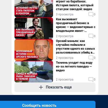
играет на барабанах.
История пилота, который
стал рок-звездой: видео
3 просмотра
0
Как выживает
праздничный бизнес в
кризис — видеоинтервью с
владельцем ивент-
агентства
2 просмотра
0
Орский маньяк: как
случайно поймали и
упустили одного из самых
разыскиваемых убийц в
России. Видео
2 просмотра
0
Тюмень уходит под воду
из-за летного паводка —
видео
2 просмотра
0
Показать еще
Сообщить новость