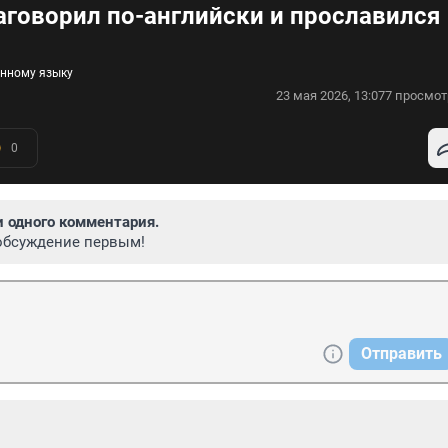
аговорил по-английски и прославился
анному языку
23 мая 2026, 13:07
7 просмот
0
и одного комментария.
обсуждение первым!
Отправить