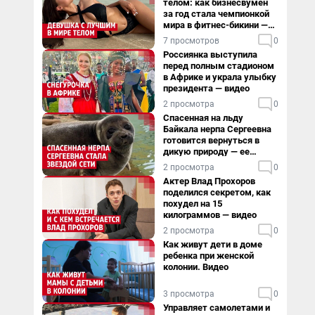
телом: как бизнесвумен
за год стала чемпионкой
мира в фитнес-бикини —
видео
7 просмотров
0
Россиянка выступила
перед полным стадионом
в Африке и украла улыбку
президента — видео
2 просмотра
0
Спасенная на льду
Байкала нерпа Сергеевна
готовится вернуться в
дикую природу — ее
видеоистория
2 просмотра
0
Актер Влад Прохоров
поделился секретом, как
похудел на 15
килограммов — видео
2 просмотра
0
Как живут дети в доме
ребенка при женской
колонии. Видео
3 просмотра
0
Управляет самолетами и