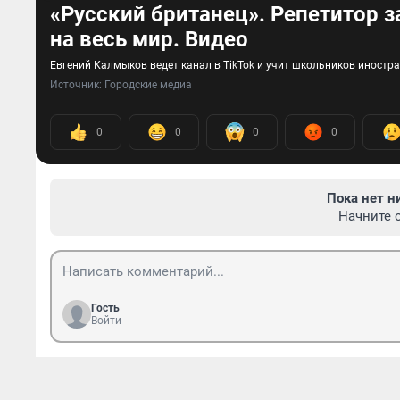
«Русский британец». Репетитор з
на весь мир. Видео
Евгений Калмыков ведет канал в TikTok и учит школьников иностр
Источник: 
Городские медиа
0
0
0
0
Пока нет н
Начните 
Гость
Войти