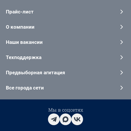
Прайс-лист
О компании
Наши вакансии
Техподдержка
Предвыборная агитация
Все города сети
Мы в соцсетях